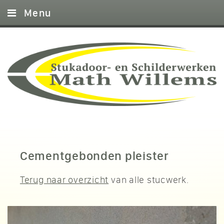
Menu
Home
Stucwerk
Schilderwerk
Metalstud
Garantie
Foto’s
Cementgebonden pleister
Referenties
Terug naar overzicht
van alle stucwerk.
Offerte
Contact