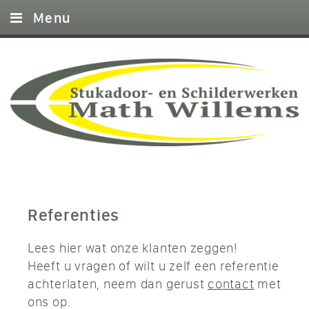
Menu
Home
Stucwerk
Schilderwerk
Metalstud
Garantie
Foto’s
Referenties
Referenties
Lees hier wat onze klanten zeggen!
Offerte
Heeft u vragen of wilt u zelf een referentie
Contact
achterlaten, neem dan gerust
contact
met
ons op.